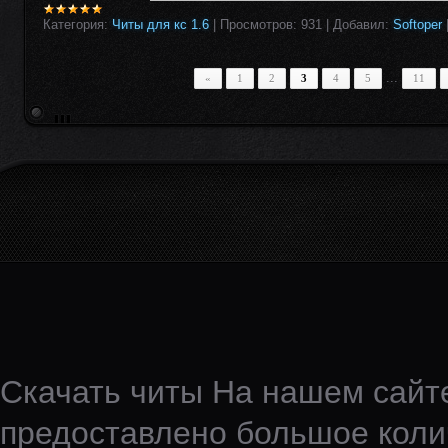
Категория:
Читы для кс 1.6
|
Просмотров:
931
|
Добавил:
Softoper
...
«
1
2
3
4
5
11
Скачать читы На нашем сайте
предоставлено большое колич