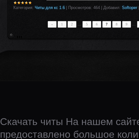
Категория:
Читы для кс 1.6
|
Просмотров:
464
|
Добавил:
Softoper
...
...
«
1
2
5
6
7
8
9
Скачать читы На нашем сайте
предоставлено большое колич